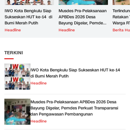
IWO Kota Bengkulu Siap
Musdes Pra-Pelaksanaan
Terlindun
Sukseskan HUT ke-14 di
APBDes 2026 Desa
Ratakan 
Bumi Merah Putih
Bayung Digelar, Pemdes
Warga R
Perkuat Transparansi dan
Keluhkan 
Headline
Headline
Berita H
Pengawasan
Pembangunan
TERKINI
IWO Kota Bengkulu Siap Sukseskan HUT ke-14
di Bumi Merah Putih
Headline
Musdes Pra-Pelaksanaan APBDes 2026 Desa
Bayung Digelar, Pemdes Perkuat Transparansi
dan Pengawasan Pembangunan
Headline