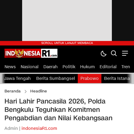
News
Nasional
Daerah
Politik
Hukum
Editorial
Tren
Jawa Tengah
Berita Sumbangsel
Prabowo
Berita Istana
Beranda
Headline
Hari Lahir Pancasila 2026, Polda
Bengkulu Teguhkan Komitmen
Pengabdian dan Nilai Kebangsaan
Admin |
indonesiaR1.com