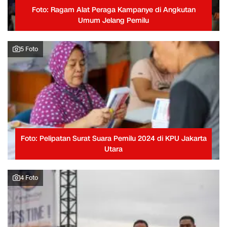
Foto: Ragam Alat Peraga Kampanye di Angkutan
Umum Jelang Pemilu
5 Foto
Foto: Pelipatan Surat Suara Pemilu 2024 di KPU Jakarta
Utara
4 Foto