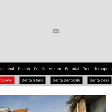
Nasional
Daerah
Politik
Hukum
Editorial
Tren
Terpopule
rabowo
Berita Istana
Berita Bengkulu
Berita Desa