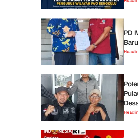
Headli
PD 
Baru
Headli
Pole
Pula
Desa
Headli