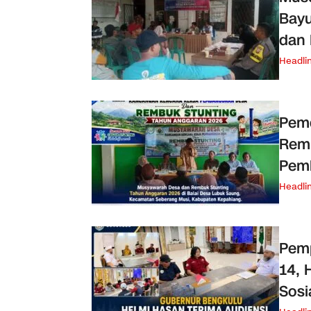
Bayu
dan
Headli
Pem
Remb
Pemb
Headli
Pem
14, 
Sosi