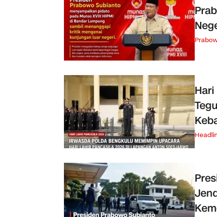
Prab
Nege
Prabo
Hari
Tegu
Keb
Headli
Pres
Jend
Keme