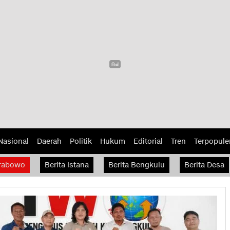
Nasional
Daerah
Politik
Hukum
Editorial
Tren
Terpopule
rabowo
Berita Istana
Berita Bengkulu
Berita Desa