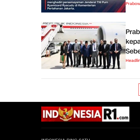
Prabo
Prab
kepa
Sebe
Headli