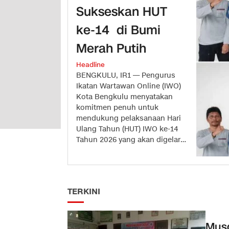
Sukseskan HUT
ke-14 di Bumi
Merah Putih
Headline
BENGKULU, IR1 — Pengurus
Ikatan Wartawan Online (IWO)
Kota Bengkulu menyatakan
komitmen penuh untuk
mendukung pelaksanaan Hari
Ulang Tahun (HUT) IWO ke-14
Tahun 2026 yang akan digelar
pada 14 Agustus 2026 di Aula
Merah Putih Pemerintah
Provinsi Bengkulu. Dukungan
tersebut disampaikan jajaran
TERKINI
Pengurus IWO Kota Bengkulu
saat melakukan koordinasi
dengan Ketua Pengurus
Mus
Wilayah (PW) IWO […]