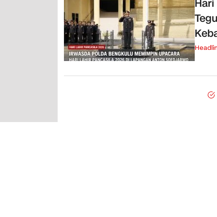
Hari
Tegu
Keb
Headli