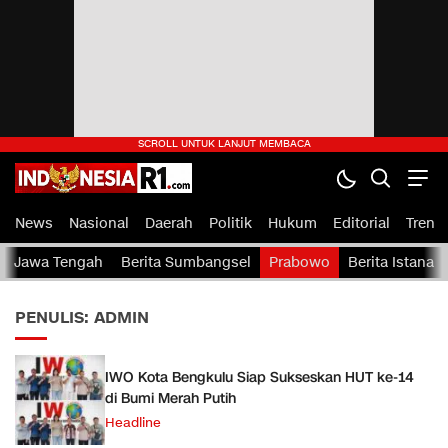
indonesiaR1.com
IndonesiaR1.com — Portal Berita Rakyat Indonesia
News
Nasional
Daerah
Politik
Hukum
Editorial
Tren
Jawa Tengah
Berita Sumbangsel
Prabowo
Berita Istana
PENULIS: ADMIN
IWO Kota Bengkulu Siap Sukseskan HUT ke-14
di Bumi Merah Putih
Headline