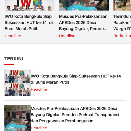
IWO Kota Bengkulu Siap
Musdes Pra-Pelaksanaan
Terlindun
Sukseskan HUT ke-14 di
APBDes 2026 Desa
Ratakan 
Bumi Merah Putih
Bayung Digelar, Pemdes
Warga R
Perkuat Transparansi dan
Keluhkan 
Headline
Headline
Berita H
Pengawasan
Pembangunan
TERKINI
IWO Kota Bengkulu Siap Sukseskan HUT ke-14
di Bumi Merah Putih
Headline
Musdes Pra-Pelaksanaan APBDes 2026 Desa
Bayung Digelar, Pemdes Perkuat Transparansi
dan Pengawasan Pembangunan
Headline