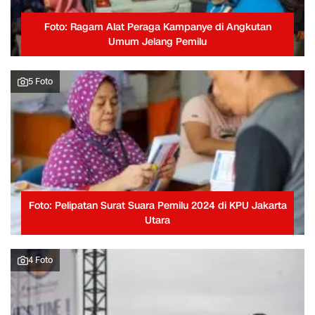
Foto: Ragam Alat Peraga Kampanye di Angkutan
Umum Jelang Pemilu
5 Foto
Foto: Pelipatan Surat Suara Pemilu 2024 di KPU Jakarta
Utara
4 Foto