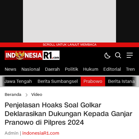
News
Nasional
Daerah
Politik
Hukum
Editorial
Tren
Jawa Tengah
Berita Sumbangsel
Prabowo
Berita Istana
Beranda
Video
Penjelasan Hoaks Soal Golkar
Deklarasikan Dukungan Kepada Ganjar
Pranowo di Pilpres 2024
Admin |
indonesiaR1.com