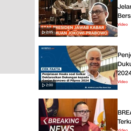
Jela
Ber
Video
2:05
Penj
Duku
202
Video
2:00
BRE
Terk
Video