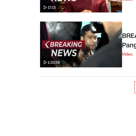
17:15
BRE
Pang
Video
1:33:56