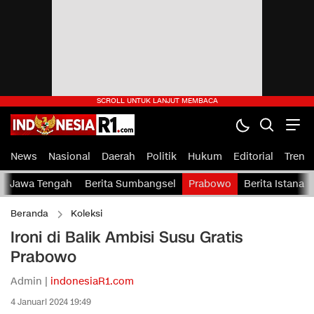
News
Nasional
Daerah
Politik
Hukum
Editorial
Tren
Jawa Tengah
Berita Sumbangsel
Prabowo
Berita Istana
Beranda
Koleksi
Ironi di Balik Ambisi Susu Gratis
Prabowo
Admin |
indonesiaR1.com
4 Januari 2024 19:49