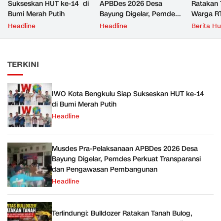
Sukseskan HUT ke-14 di
APBDes 2026 Desa
Ratakan 
Bumi Merah Putih
Bayung Digelar, Pemdes
Warga R
Perkuat Transparansi dan
Keluhkan 
Headline
Headline
Berita H
Pengawasan
Pembangunan
TERKINI
IWO Kota Bengkulu Siap Sukseskan HUT ke-14
di Bumi Merah Putih
Headline
Musdes Pra-Pelaksanaan APBDes 2026 Desa
Bayung Digelar, Pemdes Perkuat Transparansi
dan Pengawasan Pembangunan
Headline
Terlindungi: Bulldozer Ratakan Tanah Bulog,