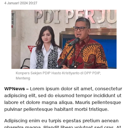
4 Januari 2024 20:27
Konpers Sekjen PDIP Hasto Kristiyanto di DPP PDIP,
Menteng
WPNews
–
Lorem ipsum dolor sit amet, consectetur
adipiscing elit, sed do eiusmod tempor incididunt ut
labore et dolore magna aliqua. Mauris pellentesque
pulvinar pellentesque habitant morbi tristique.
Adipiscing enim eu turpis egestas pretium aenean
pharetra magna. Blandit libero volutpat sed cras. At