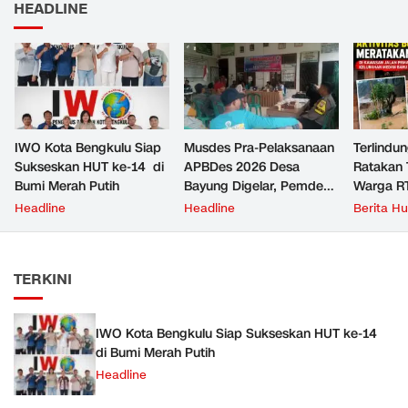
HEADLINE
IWO Kota Bengkulu Siap
Musdes Pra-Pelaksanaan
Terlindun
Sukseskan HUT ke-14 di
APBDes 2026 Desa
Ratakan 
Bumi Merah Putih
Bayung Digelar, Pemdes
Warga R
Perkuat Transparansi dan
Keluhkan 
Headline
Headline
Berita H
Pengawasan
Pembangunan
TERKINI
IWO Kota Bengkulu Siap Sukseskan HUT ke-14
di Bumi Merah Putih
Headline