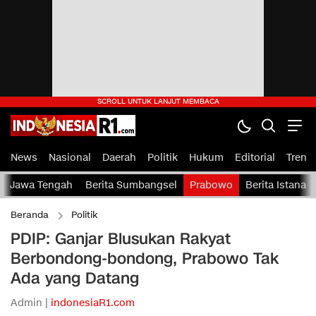
News
Nasional
Daerah
Politik
Hukum
Editorial
Tren
Jawa Tengah
Berita Sumbangsel
Prabowo
Berita Istana
Beranda
Politik
PDIP: Ganjar Blusukan Rakyat
Berbondong-bondong, Prabowo Tak
Ada yang Datang
Admin |
indonesiaR1.com