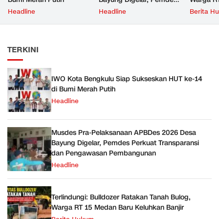
Perkuat Transparansi dan
Keluhkan 
Headline
Headline
Berita H
Pengawasan
Pembangunan
TERKINI
IWO Kota Bengkulu Siap Sukseskan HUT ke-14
di Bumi Merah Putih
Headline
Musdes Pra-Pelaksanaan APBDes 2026 Desa
Bayung Digelar, Pemdes Perkuat Transparansi
dan Pengawasan Pembangunan
Headline
Terlindungi: Bulldozer Ratakan Tanah Bulog,
Warga RT 15 Medan Baru Keluhkan Banjir