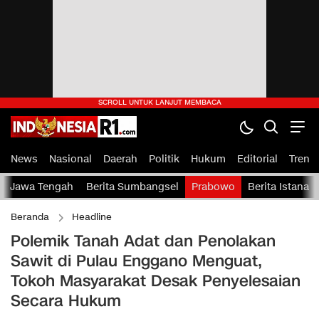
News
Nasional
Daerah
Politik
Hukum
Editorial
Tren
Jawa Tengah
Berita Sumbangsel
Prabowo
Berita Istana
Beranda
Headline
Polemik Tanah Adat dan Penolakan
Sawit di Pulau Enggano Menguat,
Tokoh Masyarakat Desak Penyelesaian
Secara Hukum