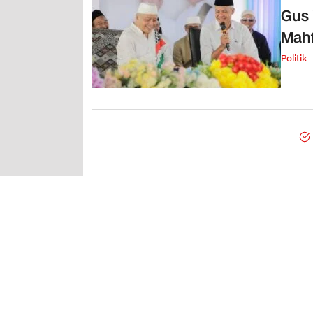
Gus 
Mahf
Politik