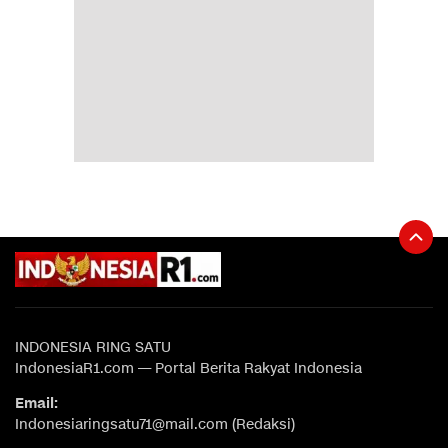
INDONESIA RING SATU
IndonesiaR1.com — Portal Berita Rakyat Indonesia
Email:
Indonesiaringsatu71@mail.com (Redaksi)