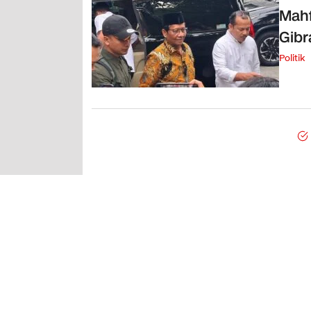
Mahf
Gibr
Politik