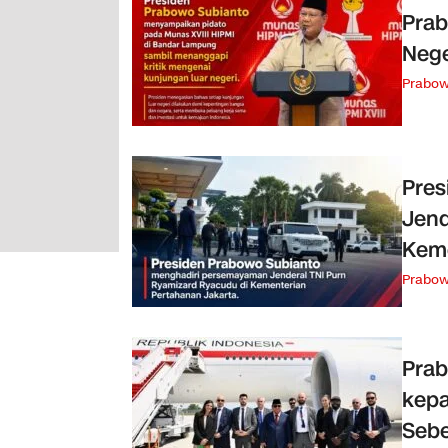
Prab
Nege
Prabo
Pres
Jend
Keme
Prabo
Prab
kepa
Sebe