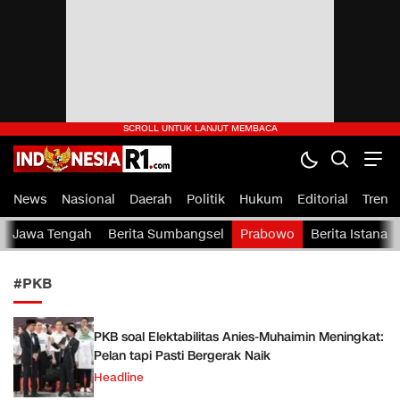
indonesiaR1.com
IndonesiaR1.com — Portal Berita Rakyat Indonesia
News
Nasional
Daerah
Politik
Hukum
Editorial
Tren
Jawa Tengah
Berita Sumbangsel
Prabowo
Berita Istana
#PKB
PKB soal Elektabilitas Anies-Muhaimin Meningkat:
Pelan tapi Pasti Bergerak Naik
Headline