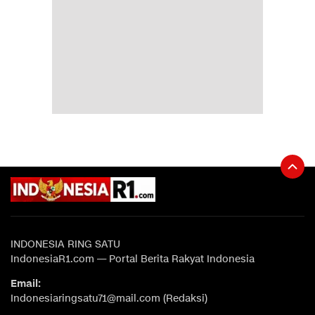
INDONESIA RING SATU
IndonesiaR1.com — Portal Berita Rakyat Indonesia
Email:
Indonesiaringsatu71@mail.com (Redaksi)