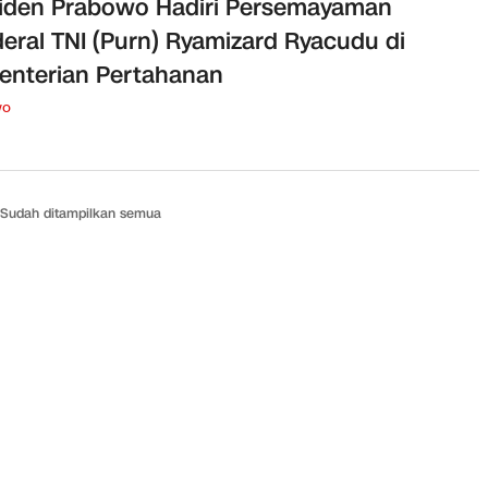
iden Prabowo Hadiri Persemayaman
eral TNI (Purn) Ryamizard Ryacudu di
nterian Pertahanan
wo
Sudah ditampilkan semua