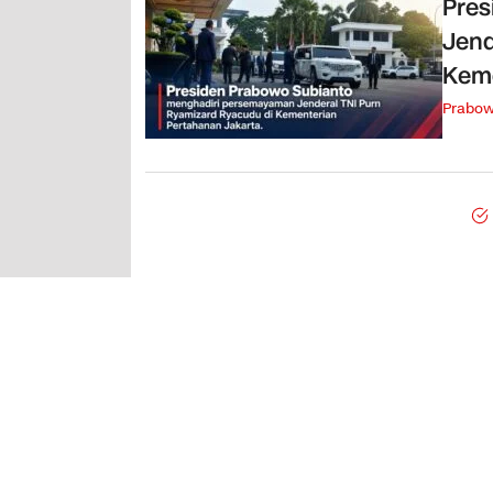
Pres
Jend
Keme
Prabo