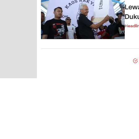
Lewa
Duk
Headli