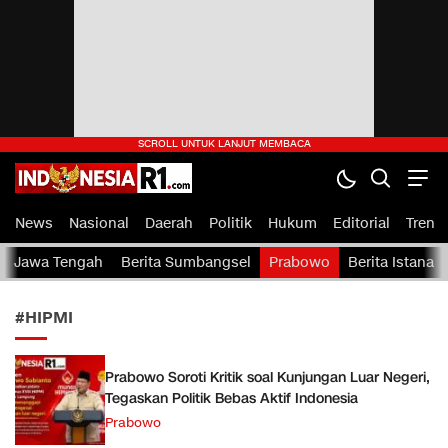
indonesiaR1.com
IndonesiaR1.com — Portal Berita Rakyat Indonesia
News
Nasional
Daerah
Politik
Hukum
Editorial
Tren
Jawa Tengah
Berita Sumbangsel
Prabowo
Berita Istana
#HIPMI
Prabowo Soroti Kritik soal Kunjungan Luar Negeri,
Tegaskan Politik Bebas Aktif Indonesia
Prabowo