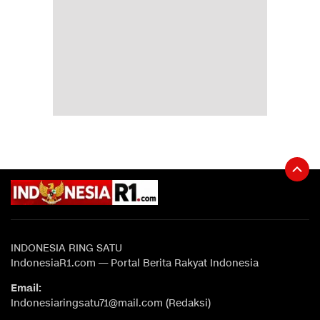
INDONESIA RING SATU
IndonesiaR1.com — Portal Berita Rakyat Indonesia
Email:
Indonesiaringsatu71@mail.com (Redaksi)