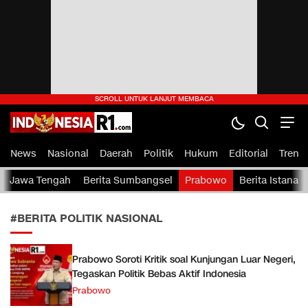
indonesiaR1.com
IndonesiaR1.com — Portal Berita Rakyat Indonesia
News
Nasional
Daerah
Politik
Hukum
Editorial
Tren
Jawa Tengah
Berita Sumbangsel
Prabowo
Berita Istana
#BERITA POLITIK NASIONAL
Prabowo Soroti Kritik soal Kunjungan Luar Negeri,
Tegaskan Politik Bebas Aktif Indonesia
Prabowo