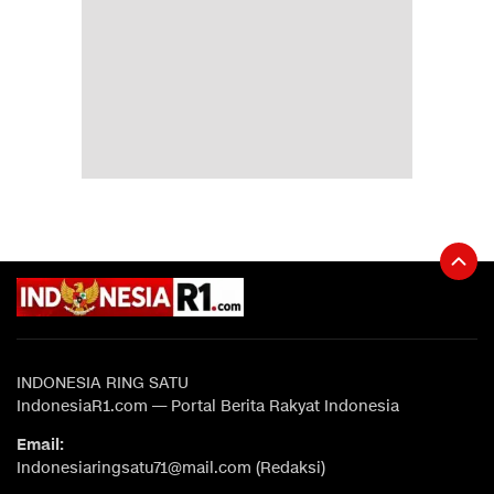
INDONESIA RING SATU
IndonesiaR1.com — Portal Berita Rakyat Indonesia
Email:
Indonesiaringsatu71@mail.com (Redaksi)