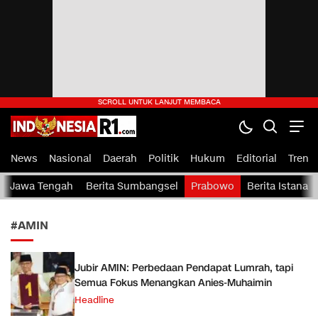
indonesiaR1.com
IndonesiaR1.com — Portal Berita Rakyat Indonesia
News
Nasional
Daerah
Politik
Hukum
Editorial
Tren
Jawa Tengah
Berita Sumbangsel
Prabowo
Berita Istana
#AMIN
Jubir AMIN: Perbedaan Pendapat Lumrah, tapi
Semua Fokus Menangkan Anies-Muhaimin
Headline