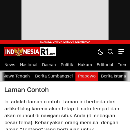
indonesiaR1.com
IndonesiaR1.com — Portal Berita Rakyat Indonesia
News
Nasional
Daerah
Politik
Hukum
Editorial
Tren
Jawa Tengah
Berita Sumbangsel
Prabowo
Berita Istana
Laman Contoh
Ini adalah laman contoh. Laman ini berbeda dari
artikel blog karena akan tetap di satu tempat dan
akan muncul di navigasi situs Anda (di sebagian
besar tema). Kebanyakan orang memulai dengan
laman “Tentang” yang bertujuan untuk