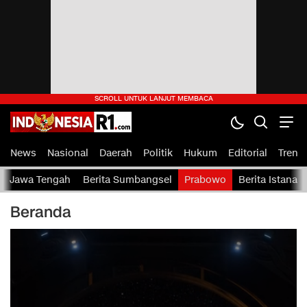
indonesiaR1.com
IndonesiaR1.com — Portal Berita Rakyat Indonesia
News
Nasional
Daerah
Politik
Hukum
Editorial
Tren
Jawa Tengah
Berita Sumbangsel
Prabowo
Berita Istana
Beranda